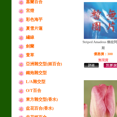
嘉蘭百合
宮燈
彩色海芋
夏雪片蓮
繡線
Striped Amadeus 條
劍蘭
斯
優惠價：300
萱草
無現貨
亞洲雜交型(姬百合)
鐵炮雜交型
L/A雜交型
O/T百合
東方雜交型(香水)
盆花百合(香水)