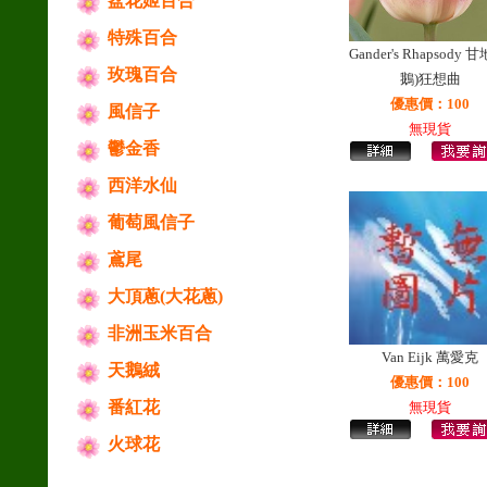
盆花姬百合
特殊百合
Gander's Rhapsody 
玫瑰百合
鵝)狂想曲
優惠價：100
風信子
無現貨
鬱金香
西洋水仙
葡萄風信子
鳶尾
大頂蔥(大花蔥)
非洲玉米百合
Van Eijk 萬愛克
天鵝絨
優惠價：100
番紅花
無現貨
火球花