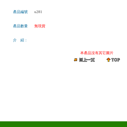
產品編號
u281
產品數量
無現貨
介 紹：
本產品沒有其它圖片