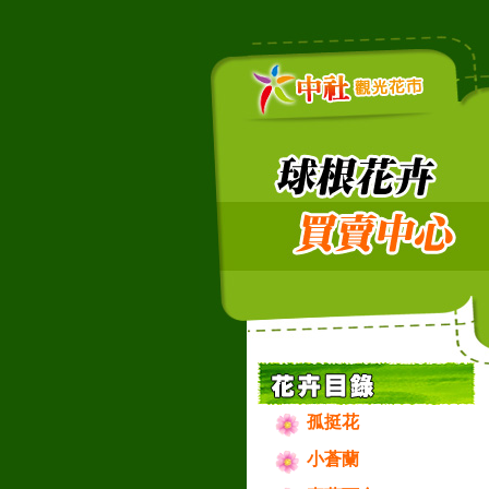
孤挺花
小蒼蘭