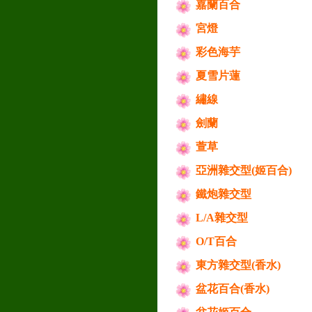
嘉蘭百合
宮燈
彩色海芋
夏雪片蓮
繡線
劍蘭
萱草
亞洲雜交型(姬百合)
鐵炮雜交型
L/A雜交型
O/T百合
東方雜交型(香水)
盆花百合(香水)