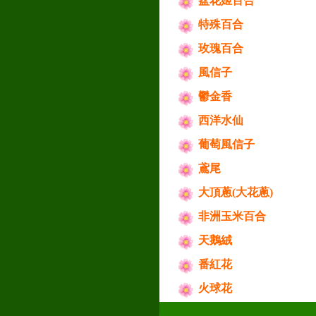
盆花姬百合
特殊百合
玫瑰百合
風信子
鬱金香
西洋水仙
葡萄風信子
鳶尾
大頂蔥(大花蔥)
非洲玉米百合
天鵝絨
番紅花
火球花