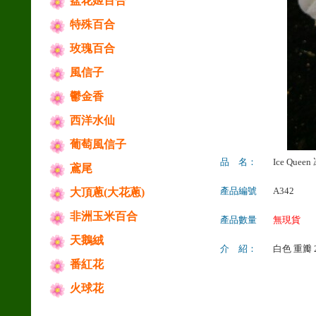
盆花姬百合
特殊百合
玫瑰百合
風信子
鬱金香
西洋水仙
葡萄風信子
品 名：
Ice Quee
鳶尾
產品編號
A342
大頂蔥(大花蔥)
非洲玉米百合
產品數量
無現貨
天鵝絨
介 紹：
白色 重瓣 
番紅花
火球花