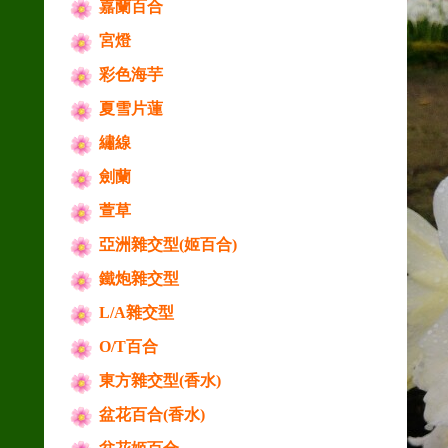
嘉蘭百合
宮燈
彩色海芋
夏雪片蓮
繡線
劍蘭
萱草
亞洲雜交型(姬百合)
鐵炮雜交型
L/A雜交型
O/T百合
東方雜交型(香水)
盆花百合(香水)